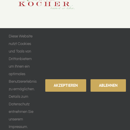
Diese Website
Stefan Fadingerstraße 6
nutzt Cookies
4084 St. Agatha, Austria
und Tools von
Tel.: +43 7277 – 8308
Drittanbietern
um Ihnen ein
Email: office@kocher.at
optimales
Benutzererlebnis
AKZEPTIEREN
ABLEHNEN
zu ermöglichen.
Details zum
© Copyright 2024 | Kocher.at
Datenschutz
entnehmen Sie
Impressum
unserem
Impressum.